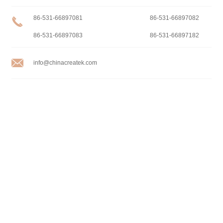
86-531-66897081
86-531-66897082
86-531-66897083
86-531-66897182
info@chinacreatek.com